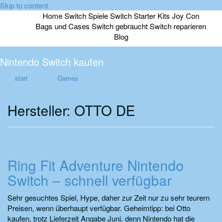
Skip to content
Home
Switch Spiele
Switch Starter Kits
Joy Con
Bags und Cases
Switch gebraucht
Switch reparieren
Blog
Nintendo Switch kaufen
start
Games
Hersteller:
OTTO DE
Ring Fit Adventure Nintendo
Switch – schnell verfügbar
Sehr gesuchtes Spiel, Hype, daher zur Zeit nur zu sehr teurern
Preisen, wenn überhaupt verfügbar. Geheimtipp: bei Otto
kaufen, trotz Lieferzeit Angabe Juni, denn Nintendo hat die