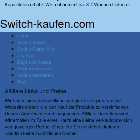
Kapazitäten erhöht. Wir rechnen mit ca. 3-4 Wochen Lieferzeit.
Switch-kaufen.com
Home
Switch Spiele
Switch Starter Kits
Joy Con
Bags und Cases
Switch gebraucht
Switch reparieren
Blog
Affiliate Links und Preise
Wir haben eine übersichtliche und gleichzeitig informative
Webseite erstellt, um den Kauf der Produkte zu vereinfachen.
Unsere Arbeit wird durch sogenannte Affiliate Links finanziert.
Wir erhalten im Falle eines Kaufs eine kleine Verkaufsprovision
vom jeweiligen Partner Shop. Für Sie entstehen dadurch
natürlich keine zusätzlichen Kosten.