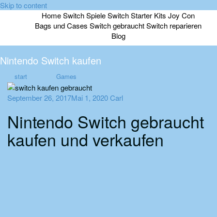
Skip to content
Home
Switch Spiele
Switch Starter Kits
Joy Con
Bags und Cases
Switch gebraucht
Switch reparieren
Blog
Nintendo Switch kaufen
start
Games
September 26, 2017
Mai 1, 2020
Carl
Nintendo Switch gebraucht
kaufen und verkaufen