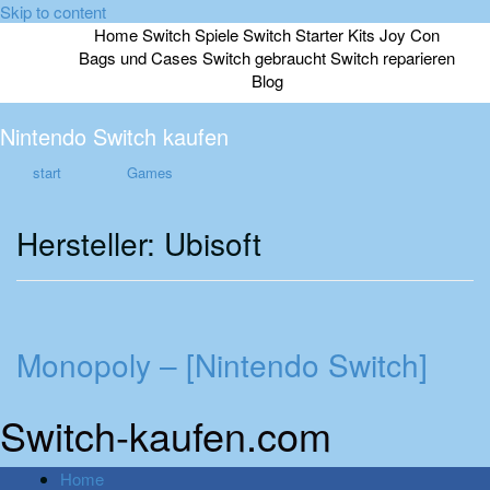
Skip to content
Home
Switch Spiele
Switch Starter Kits
Joy Con
Bags und Cases
Switch gebraucht
Switch reparieren
Blog
Nintendo Switch kaufen
start
Games
Hersteller:
Ubisoft
Monopoly – [Nintendo Switch]
Switch-kaufen.com
Home