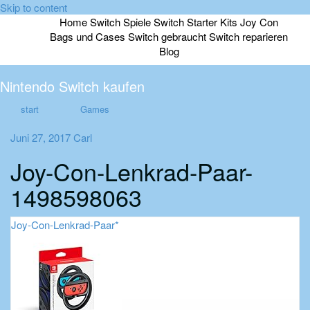
Skip to content
Home
Switch Spiele
Switch Starter Kits
Joy Con
Bags und Cases
Switch gebraucht
Switch reparieren
Blog
Nintendo Switch kaufen
start
Games
Juni 27, 2017
Carl
Joy-Con-Lenkrad-Paar-
1498598063
Joy-Con-Lenkrad-Paar*