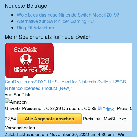
Neueste Beiträge
Wo gibt es das neue Nintendo Switch Modell 2019?
Alternative zur Switch, der Gaming PC
Ring Fit Adventure
Mehr Speicherplatz für neue Switch
SanDisk microSDXC UHS-I card for Nintendo Switch 128GB -
Nintendo licensed Product (New)*
von SanDisk
Unverb. Preisempf.: € 23,39
Du sparst: € 0,85
Preis: €
22,54
Preis inkl. MwSt., zzgl.
Alle Angebote ansehen
Versandkosten
Zuletzt aktualisiert am November 30, 2020 um 4:30 pm . Wir